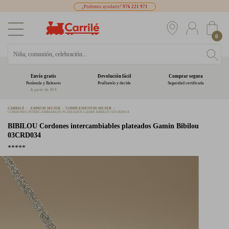
¿Podemos ayudarte?
976 221 971
0
Envío gratis
Devolución fácil
Comprar segura
Península y Baleares
Pruébatelo y decide
Seguridad certificada
A partir de 39 €
CARRILÉ
ZAPATOS MUJER
COMPLEMENTOS MUJER
CORDONES INTERCAMBIABLES PLATEADOS GAMIN BIBILOU 03CRD034
BIBILOU
Cordones intercambiables plateados Gamin Bibilou
03CRD034
*****