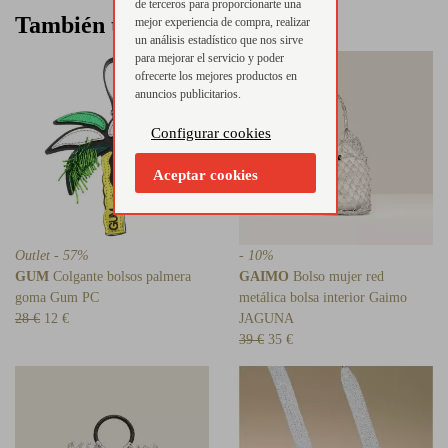
de terceros para proporcionarte una
También te puede interesar
mejor experiencia de compra, realizar
un análisis estadístico que nos sirve
para mejorar el servicio y poder
ofrecerte los mejores productos en
anuncios publicitarios.
Configurar cookies
Aceptar cookies
Outlet - 57%
- 10%
GUM
Colgante bolsos palmera
GAIMO
Bolso mujer red
goma Gum PC
metálica bolsa interior Gaimo
28 €
12 €
JAGUNA
39 €
35 €