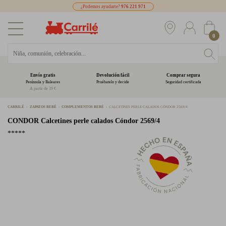
¿Podemos ayudarte?
976 221 971
0
Envío gratis
Devolución fácil
Comprar segura
Península y Baleares
Pruébatelo y decide
Seguridad certificada
A partir de 39 €
CARRILÉ
ZAPATOS BEBÉ
COMPLEMENTOS BEBÉ
CALCETINES PERLE CALADOS CÓNDOR 2569/4
CONDOR
Calcetines perle calados Cóndor 2569/4
*****