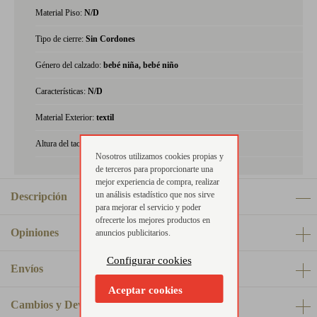
Material Piso:
N/D
Tipo de cierre:
Sin Cordones
Género del calzado:
bebé niña, bebé niño
Características:
N/D
Material Exterior:
textil
Altura del tacón:
N/D
Nosotros utilizamos cookies propias y
de terceros para proporcionarte una
mejor experiencia de compra, realizar
un análisis estadístico que nos sirve
Descripción
para mejorar el servicio y poder
ofrecerte los mejores productos en
Opiniones
anuncios publicitarios.
Configurar cookies
Envíos
Aceptar cookies
Cambios y Devoluciones