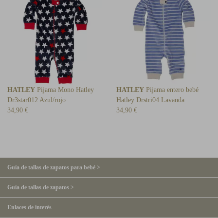
HATLEY
Pijama Mono Hatley
HATLEY
Pijama entero bebé
Dr3star012 Azul/rojo
Hatley Drstri04 Lavanda
34,90 €
34,90 €
Guía de tallas de zapatos para bebé >
Guía de tallas de zapatos >
Enlaces de interés