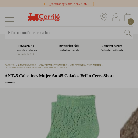
¿Podemos ayudarte?
976 221 971
0
Envío gratis
Devolución fácil
Comprar segura
Península y Baleares
Pruébatelo y decide
Seguridad certificada
A partir de 39 €
CARRILÉ
ZAPATOS MUJER
COMPLEMENTOS MUJER
CALCETINES - PIKIS MUJER
CALCETINES MUJER ANT45 CALADOS BRILLO CERES SHORT
ANT45
Calcetines Mujer Ant45 Calados Brillo Ceres Short
*****