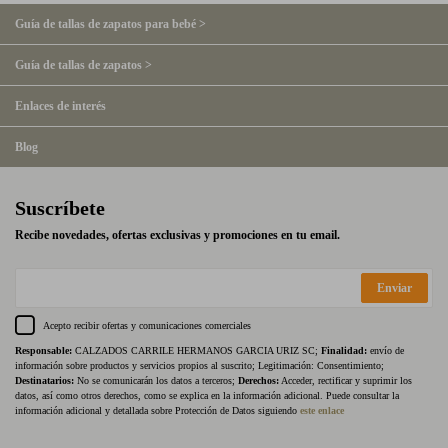
Guía de tallas de zapatos para bebé >
Guía de tallas de zapatos >
Enlaces de interés
Blog
Suscríbete
Recibe novedades, ofertas exclusivas y promociones en tu email.
Enviar
Acepto recibir ofertas y comunicaciones comerciales
Responsable:
CALZADOS CARRILE HERMANOS GARCIA URIZ SC;
Finalidad:
envío de
información sobre productos y servicios propios al suscrito; Legitimación: Consentimiento;
Destinatarios:
No se comunicarán los datos a terceros;
Derechos:
Acceder, rectificar y suprimir los
datos, así como otros derechos, como se explica en la información adicional. Puede consultar la
información adicional y detallada sobre Protección de Datos siguiendo
este enlace