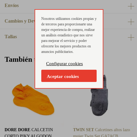
Envíos
Nosotros utilizamos cookies propias y
Cambios y Devoluciones
de terceros para proporcionarte una
mejor experiencia de compra, realizar
un análisis estadístico que nos sirve
Tallas
para mejorar el servicio y poder
ofrecerte los mejores productos en
anuncios publicitarios.
También te puede interesar
Configurar cookies
Aceptar cookies
DORE DORE
CALCETIN
TWIN SET
Calcetines altos lazo
CORTO PIKY ALGODON
mujer Twin Set GA7ACB