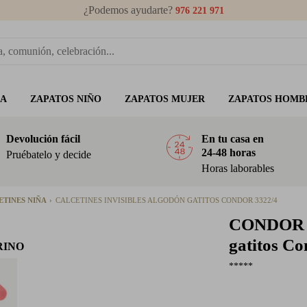
¿Podemos ayudarte?
976 221 971
ÑA
ZAPATOS NIÑO
ZAPATOS MUJER
ZAPATOS HOMB
Devolución fácil
En tu casa en
24-48 horas
Pruébatelo y decide
Horas laborables
ETINES NIÑA
CALCETINES INVISIBLES ALGODÓN GATITOS CONDOR 3322/4
CONDOR
gatitos Co
RINO
*****