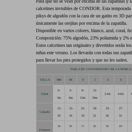
Para que no se vean por encima de las zapatillas y la
calcetines invisibles de CONDOR. Esta temporada 
pikys de algodón con la cara de un gatito en 3D pa
únicamente las orejitas por encima de la zapatilla.
Disponible en varios colores, blanco, azul, coral, fu
Composición: 75% algodón, 23% poliamida y 2% ela
Estos calcetines tan originales y divertidos serán los
niñas este verano. Los llevarán con todas sus zapati
para llevar los pies protegidos y que no les suden.
TABLA DE CONVERSIONES DE LA MARCA
TALLA
000
00
0
2
4
6
0-
3-
6-
12-
Edad
2-4A
4-6A
3m
6m
12m
24m
15-
15-
15-
19-
23-
27-
Calzado
19
19
19
22
26
31
50-
59-
71-
83-
95-
107-
Estatura