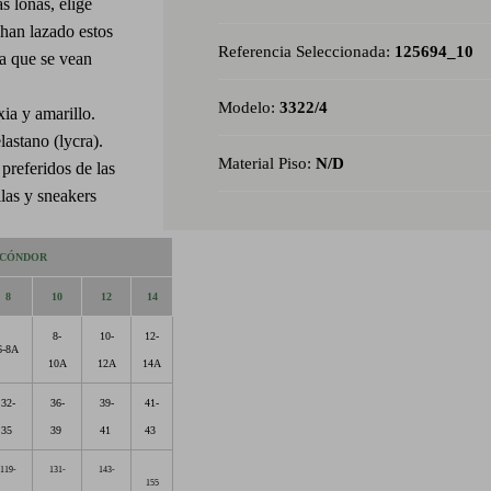
s lonas, elige
han lazado estos
Referencia Seleccionada:
125694_10
ra que se vean
Modelo:
3322/4
xia y amarillo.
stano (lycra).
Material Piso:
N/D
 preferidos de las
llas y sneakers
 CÓNDOR
8
10
12
14
8-
10-
12-
6-8A
10A
12A
14A
32-
36-
39-
41-
35
39
41
43
119-
131-
143-
155