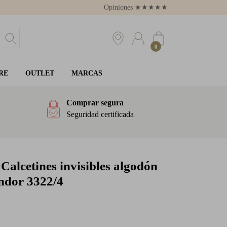
Opiniones
★
★
★
★
★
4.8
0
RE
OUTLET
MARCAS
Comprar segura
Seguridad certificada
Calcetines invisibles algodón
ndor 3322/4