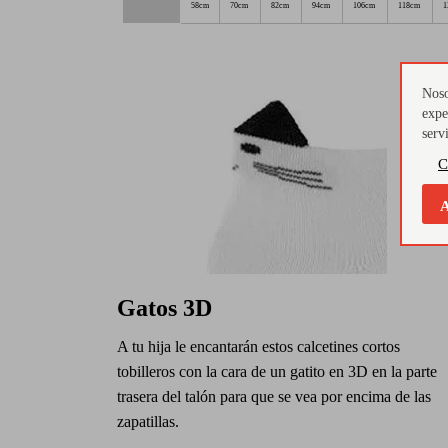
58cm
70cm
82cm
94cm
106cm
118cm
1
Noso
expe
serv
C
A
Gatos 3D
A tu hija le encantarán estos calcetines cortos
tobilleros con la cara de un gatito en 3D en la parte
trasera del talón para que se vea por encima de las
zapatillas.