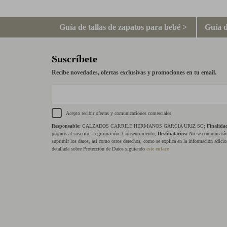
Guía de tallas de zapatos para bebé >
Guía d
Suscríbete
Recibe novedades, ofertas exclusivas y promociones en tu email.
Acepto recibir ofertas y comunicaciones comerciales
Responsable:
CALZADOS CARRILE HERMANOS GARCIA URIZ SC;
Finalida
propios al suscrito; Legitimación: Consentimiento;
Destinatarios:
No se comunicarán 
suprimir los datos, así como otros derechos, como se explica en la información adicio
detallada sobre Protección de Datos siguiendo
este enlace