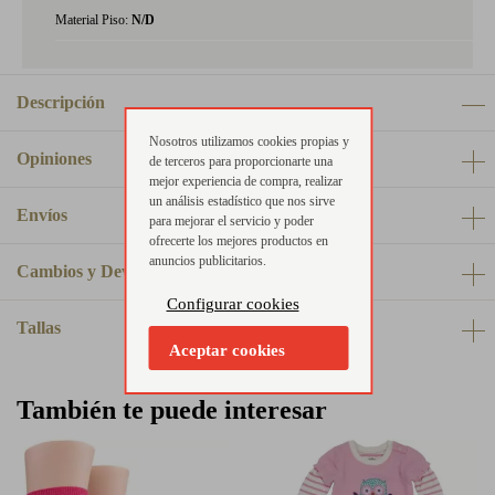
Material Piso:
N/D
Descripción
Nosotros utilizamos cookies propias y
Opiniones
de terceros para proporcionarte una
mejor experiencia de compra, realizar
un análisis estadístico que nos sirve
Envíos
para mejorar el servicio y poder
ofrecerte los mejores productos en
anuncios publicitarios.
Cambios y Devoluciones
Configurar cookies
Tallas
Aceptar cookies
También te puede interesar