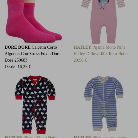
DORE DORE
Calcetin Corto
HATLEY
Pijama Mono Niña
Algodon Con Strass Fuxia Dore
Hatley Dr3owls005 Rosa Buho
Dore 259683
29,90 €
Desde:
16,25 €
HATLEY
Pijama Mono Hatley
HATLEY
Pijama entero bebé