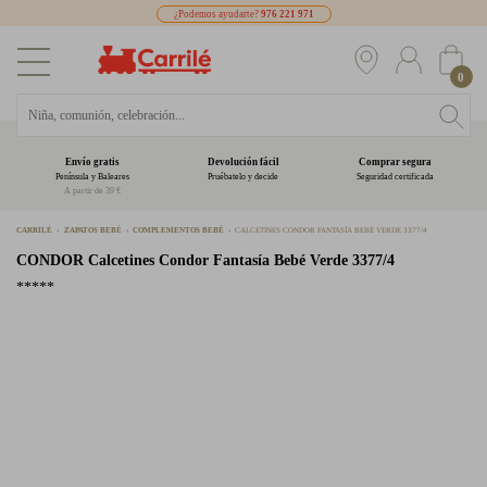
¿Podemos ayudarte?
976 221 971
0
Envío gratis
Devolución fácil
Comprar segura
Península y Baleares
Pruébatelo y decide
Seguridad certificada
A partir de 39 €
CARRILÉ
ZAPATOS BEBÉ
COMPLEMENTOS BEBÉ
CALCETINES CONDOR FANTASÍA BEBÉ VERDE 3377/4
CONDOR
Calcetines Condor Fantasía Bebé Verde 3377/4
*****