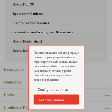
Material Piso:
NO
Tipo de cierre:
Cordones
Género del calzado:
bebé niña
Características:
cordón extra, plantilla anatómica
Material Exterior:
charol
Material Interior:
piel
Nosotros utilizamos cookies propias y
de terceros para proporcionarte una
mejor experiencia de compra, realizar
un análisis estadístico que nos sirve
Descripción
para mejorar el servicio y poder
ofrecerte los mejores productos en
anuncios publicitarios.
Opiniones
Configurar cookies
Envíos
Aceptar cookies
Cambios y Devoluciones