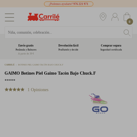
¿Podemos ayudarte?
976 221 971
0
Envío gratis
Devolución fácil
Comprar segura
Península y Baleares
Pruébatelo y decide
Seguridad certificada
A partir de 39 €
CARRILÉ
BOTINES PIEL GAIMO TACÓN BAJO CHUCK.F
GAIMO
Botines Piel Gaimo Tacón Bajo Chuck.F
*****
1 Opiniones