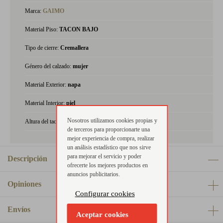
Marca:
GAIMO
Material Piso:
TACON BAJO
Tipo de cierre:
Cremallera
Género del calzado:
mujer
Material Exterior:
napa
Material Interior:
piel
Nosotros utilizamos cookies propias y
Altura del tacón:
hasta 3 cm
de terceros para proporcionarte una
mejor experiencia de compra, realizar
un análisis estadístico que nos sirve
para mejorar el servicio y poder
Descripción
ofrecerte los mejores productos en
anuncios publicitarios.
Opiniones
Configurar cookies
Envíos
Aceptar cookies