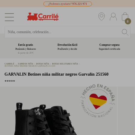
¿Podemos ayudarte?
976 221 971
0
Envío gratis
Devolución fácil
Comprar segura
Península y Baleares
Pruébatelo y decide
Seguridad certificada
A partir de 39 €
CARRILÉ
ZAPATOS NIÑA
BOTAS NIÑA
BOTAS MILITARES NIÑA
BOTINES NIÑA MILITAR NEGROS GARVALÍN 251560
GARVALIN
Botines niña militar negros Garvalín 251560
*****