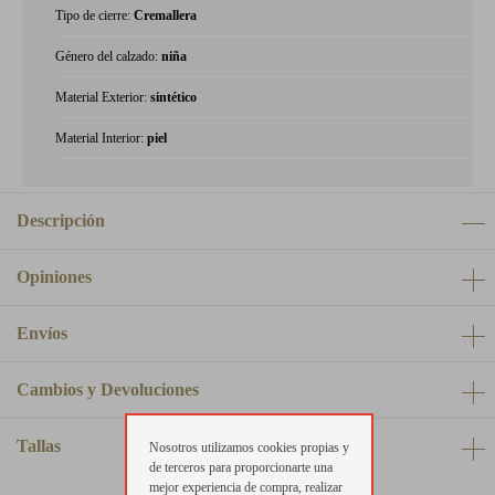
Tipo de cierre:
Cremallera
Género del calzado:
niña
Material Exterior:
sintético
Material Interior:
piel
Descripción
Opiniones
Envíos
Cambios y Devoluciones
Tallas
Nosotros utilizamos cookies propias y
de terceros para proporcionarte una
mejor experiencia de compra, realizar