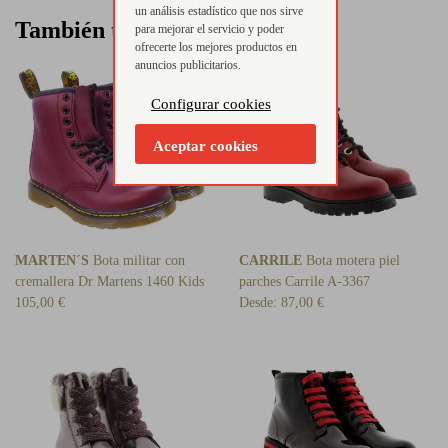
un análisis estadístico que nos sirve
También te puede interesar
para mejorar el servicio y poder
ofrecerte los mejores productos en
anuncios publicitarios.
Configurar cookies
Aceptar cookies
MARTEN´S
Bota militar con
CARRILE
Bota motera piel
cremallera Dr Martens 1460 Kids
parches Carrile A-3367
105,00 €
Desde:
87,00 €