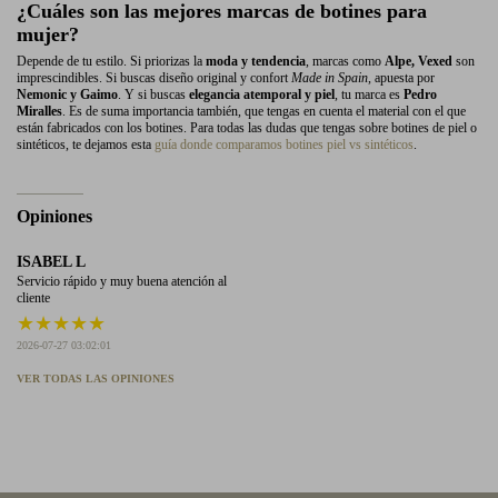
¿Cuáles son las mejores marcas de botines para
mujer?
Depende de tu estilo. Si priorizas la
moda y tendencia
, marcas como
Alpe, Vexed
son
imprescindibles. Si buscas diseño original y confort
Made in Spain
, apuesta por
Nemonic y Gaimo
. Y si buscas
elegancia atemporal y piel
, tu marca es
Pedro
Miralles
. Es de suma importancia también, que tengas en cuenta el material con el que
están fabricados con los botines. Para todas las dudas que tengas sobre botines de piel o
sintéticos, te dejamos esta
guía donde comparamos botines piel vs sintéticos
.
Opiniones
ISABEL L
Servicio rápido y muy buena atención al
cliente
★
★
★
★
★
2026-07-27 03:02:01
VER TODAS LAS OPINIONES