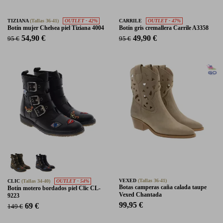
TIZIANA
(Tallas 36-41)
OUTLET - 42%
CARRILE
OUTLET - 47%
Botín mujer Chelsea piel Tiziana 4004
Botín gris cremallera Carrile A3358
54,90 €
49,90 €
95 €
95 €
VEXED
(Tallas 36-41)
CLIC
(Tallas 34-40)
OUTLET - 54%
Botas camperas caña calada taupe
Botín motero bordados piel Clic CL-
Vexed Chantada
9223
99,95 €
69 €
149 €