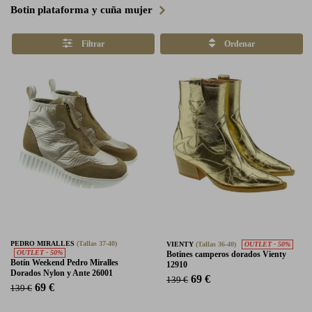
Botin plataforma y cuña mujer
Filtrar
Ordenar
PEDRO MIRALLES
(Tallas 37-40)
VIENTY
(Tallas 36-40)
OUTLET - 50%
OUTLET - 50%
Botines camperos dorados Vienty
Botín Weekend Pedro Miralles
12910
Dorados Nylon y Ante 26001
69 €
139 €
69 €
139 €