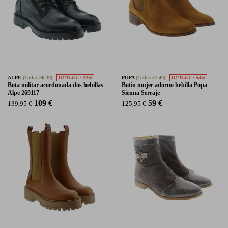
ALPE
(Tallas 36-39)
OUTLET - 22%
POPA
(Tallas 37-40)
OUTLET - 53%
Bota militar acordonada dos hebillas
Botin mujer adorno hebilla Popa
Alpe 269117
Sienna Serraje
109 €
59 €
139,95 €
125,95 €