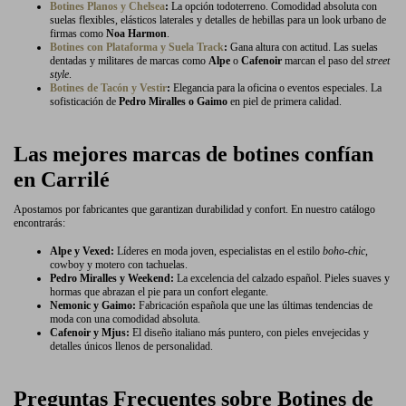
Botines Planos y Chelsea
:
La opción todoterreno. Comodidad absoluta con
suelas flexibles, elásticos laterales y detalles de hebillas para un look urbano de
firmas como
Noa Harmon
.
Botines con Plataforma y Suela Track
:
Gana altura con actitud. Las suelas
dentadas y militares de marcas como
Alpe
o
Cafenoir
marcan el paso del
street
style
.
Botines de Tacón y Vestir
:
Elegancia para la oficina o eventos especiales. La
sofisticación de
Pedro Miralles o Gaimo
en piel de primera calidad.
Las mejores marcas de botines confían
en Carrilé
Apostamos por fabricantes que garantizan durabilidad y confort. En nuestro catálogo
encontrarás:
Alpe y Vexed:
Líderes en moda joven, especialistas en el estilo
boho-chic
,
cowboy y motero con tachuelas.
Pedro Miralles y Weekend:
La excelencia del calzado español. Pieles suaves y
hormas que abrazan el pie para un confort elegante.
Nemonic y Gaimo:
Fabricación española que une las últimas tendencias de
moda con una comodidad absoluta.
Cafenoir y Mjus:
El diseño italiano más puntero, con pieles envejecidas y
detalles únicos llenos de personalidad.
Preguntas Frecuentes sobre Botines de