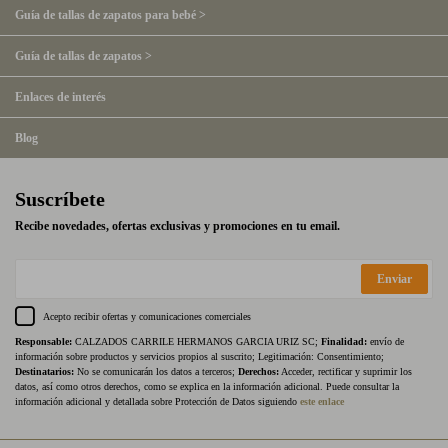
Guía de tallas de zapatos para bebé >
Guía de tallas de zapatos >
Enlaces de interés
Blog
Suscríbete
Recibe novedades, ofertas exclusivas y promociones en tu email.
Enviar
Acepto recibir ofertas y comunicaciones comerciales
Responsable:
CALZADOS CARRILE HERMANOS GARCIA URIZ SC;
Finalidad:
envío de
información sobre productos y servicios propios al suscrito; Legitimación: Consentimiento;
Destinatarios:
No se comunicarán los datos a terceros;
Derechos:
Acceder, rectificar y suprimir los
datos, así como otros derechos, como se explica en la información adicional. Puede consultar la
información adicional y detallada sobre Protección de Datos siguiendo
este enlace