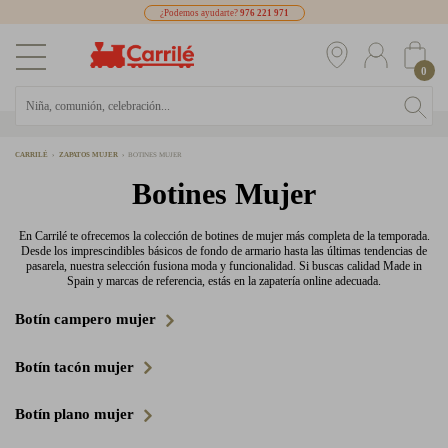
¿Podemos ayudarte?
976 221 971
0
CARRILÉ
ZAPATOS MUJER
BOTINES MUJER
Botines Mujer
En Carrilé te ofrecemos la colección de botines de mujer más completa de la temporada.
Desde los imprescindibles básicos de fondo de armario hasta las últimas tendencias de
pasarela, nuestra selección fusiona moda y funcionalidad. Si buscas calidad Made in
Spain y marcas de referencia, estás en la zapatería online adecuada.
Botín campero mujer
Botín tacón mujer
Botín plano mujer