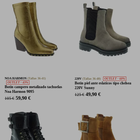
NOA HARMON
(Tallas 36-41)
220V
(Tallas 36-40)
OUTLET - 60%
OUTLET - 43%
Botin piel ante eslaticos tipo chelsea
Botin campero metalizado tachuelas
220V Sunny
Noa Harmon 9095
49,90 €
125 €
59,90 €
105 €