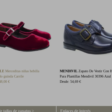
LE
Merceditas niñas hebilla
MENDIVIL
Zapato De Vestir Con H
lo guinda Carrile
Para Plantillas Mendivil 30396 Azul
48,00 €
Desde:
54,69 €
e tallas de zapatos >
Enlaces de interés