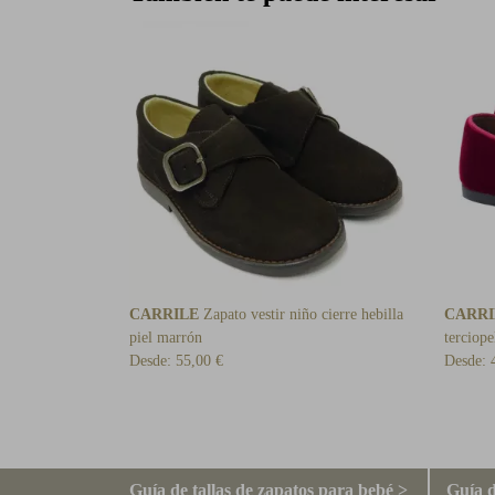
CARRILE
Zapato vestir niño cierre hebilla
CARRI
piel marrón
terciope
Desde:
55,00 €
Desde:
Guía de tallas de zapatos para bebé >
Guía d