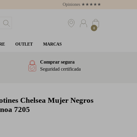
Opiniones
★
★
★
★
★
4.8
0
RE
OUTLET
MARCAS
Comprar segura
Seguridad certificada
tines Chelsea Mujer Negros
noa 7205