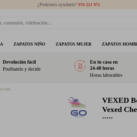
¿Podemos ayudarte?
976 221 971
ÑA
ZAPATOS NIÑO
ZAPATOS MUJER
ZAPATOS HOMB
Devolución fácil
En tu casa en
24-48 horas
Pruébatelo y decide
Horas laborables
A 7205
VEXED
Bo
Vexed Che
*****