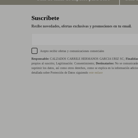
Suscríbete
Recibe novedades, ofertas exclusivas y promociones en tu email.
Acepto recibir ofertas y comunicaciones comerciales
Responsable:
CALZADOS CARRILE HERMANOS GARCIA URIZ SC;
Finalida
propios al suscrito; Legitimación: Consentimiento;
Destinatarios:
No se comunicarán 
suprimir los datos, así como otros derechos, como se explica en la información adicio
detallada sobre Protección de Datos siguiendo
este enlace