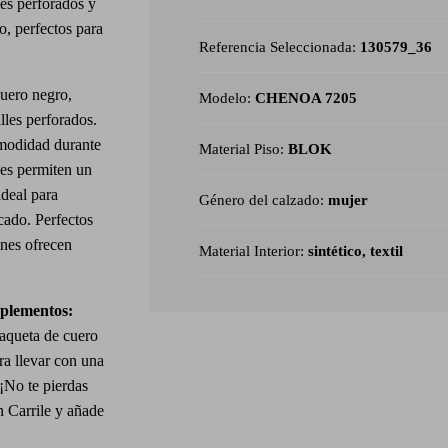
es perforados y
do, perfectos para
Referencia Seleccionada:
130579_36
uero negro,
Modelo:
CHENOA 7205
lles perforados.
omodidad durante
Material Piso:
BLOK
ales permiten un
ideal para
Género del calzado:
mujer
cado. Perfectos
ines ofrecen
Material Interior:
sintético, textil
mplementos:
haqueta de cuero
ra llevar con una
 ¡No te pierdas
 Carrile y añade