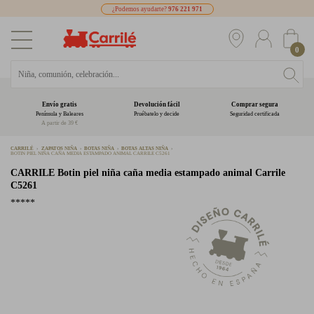
¿Podemos ayudarte?
976 221 971
0
Envío gratis
Devolución fácil
Comprar segura
Península y Baleares
Pruébatelo y decide
Seguridad certificada
A partir de 39 €
CARRILÉ
ZAPATOS NIÑA
BOTAS NIÑA
BOTAS ALTAS NIÑA
BOTIN PIEL NIÑA CAÑA MEDIA ESTAMPADO ANIMAL CARRILE C5261
CARRILE
Botin piel niña caña media estampado animal Carrile
C5261
*****