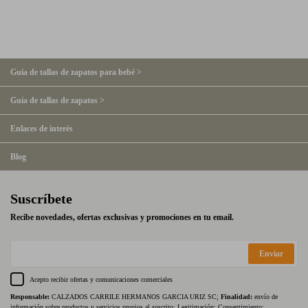
Guía de tallas de zapatos para bebé >
Guía de tallas de zapatos >
Enlaces de interés
Blog
Suscríbete
Recibe novedades, ofertas exclusivas y promociones en tu email.
Enviar
Acepto recibir ofertas y comunicaciones comerciales
Responsable:
CALZADOS CARRILE HERMANOS GARCIA URIZ SC;
Finalidad:
envío de
información sobre productos y servicios propios al suscrito; Legitimación: Consentimiento;