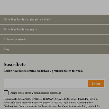
Guía de tallas de zapatos para bebé >
Guía de tallas de zapatos >
Enlaces de interés
Blog
Suscríbete
Recibe novedades, ofertas exclusivas y promociones en tu email.
Enviar
Acepto recibir ofertas y comunicaciones comerciales
Responsable:
CALZADOS CARRILE HERMANOS GARCIA URIZ SC;
Finalidad:
envío de
información sobre productos y servicios propios al suscrito; Legitimación: Consentimiento;
Destinatarios:
No se comunicarán los datos a terceros;
Derechos:
Acceder, rectificar y suprimir los