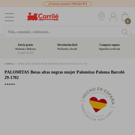
¿Podemos ayudarte?
976 221 971
0
Envío gratis
Devolución fácil
Comprar segura
Península y Baleares
Pruébatelo y decide
Seguridad certificada
A partir de 39 €
CARRILÉ
BOTAS ALTAS NEGRAS MUJER PALOMITAS PALOMA BARCELÓ 29-1702
PALOMITAS
Botas altas negras mujer Palomitas Paloma Barceló
29-1702
*****