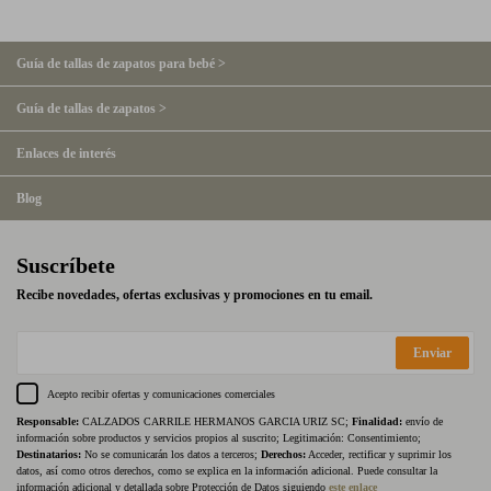
Guía de tallas de zapatos para bebé >
Guía de tallas de zapatos >
Enlaces de interés
Blog
Suscríbete
Recibe novedades, ofertas exclusivas y promociones en tu email.
Enviar
Acepto recibir ofertas y comunicaciones comerciales
Responsable:
CALZADOS CARRILE HERMANOS GARCIA URIZ SC;
Finalidad:
envío de
información sobre productos y servicios propios al suscrito; Legitimación: Consentimiento;
Destinatarios:
No se comunicarán los datos a terceros;
Derechos:
Acceder, rectificar y suprimir los
datos, así como otros derechos, como se explica en la información adicional. Puede consultar la
información adicional y detallada sobre Protección de Datos siguiendo
este enlace