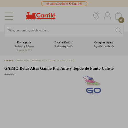
¿Podemos ayudarte?
976 221 971
0
Envío gratis
Devolución fácil
Comprar segura
Península y Baleares
Pruébatelo y decide
Seguridad certificada
A partir de 39 €
CARRILÉ
BOTAS ALTAS GAIMO PIEL ANTE Y TEJIDO DE PUNTO CALISTO
GAIMO
Botas Altas Gaimo Piel Ante y Tejido de Punto Calisto
*****