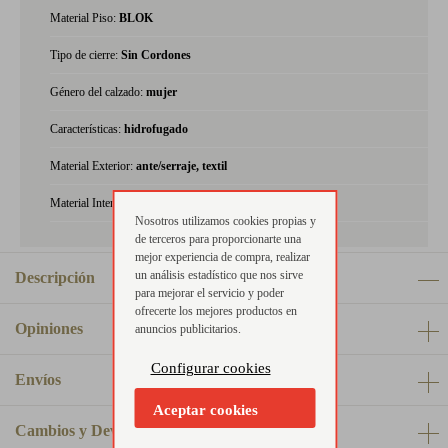
Material Piso:
BLOK
Tipo de cierre:
Sin Cordones
Género del calzado:
mujer
Características:
hidrofugado
Material Exterior:
ante/serraje, textil
Material Interior:
piel, textil
Nosotros utilizamos cookies propias y
de terceros para proporcionarte una
mejor experiencia de compra, realizar
un análisis estadístico que nos sirve
Descripción
para mejorar el servicio y poder
ofrecerte los mejores productos en
Opiniones
anuncios publicitarios.
Configurar cookies
Envíos
Aceptar cookies
Cambios y Devoluciones