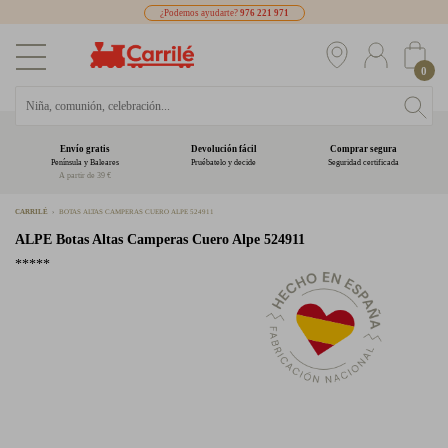
¿Podemos ayudarte?
976 221 971
0
Envío gratis
Devolución fácil
Comprar segura
Península y Baleares
Pruébatelo y decide
Seguridad certificada
A partir de 39 €
CARRILÉ
BOTAS ALTAS CAMPERAS CUERO ALPE 524911
ALPE
Botas Altas Camperas Cuero Alpe 524911
*****