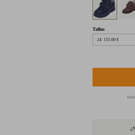
Tallas
Envío
¿N