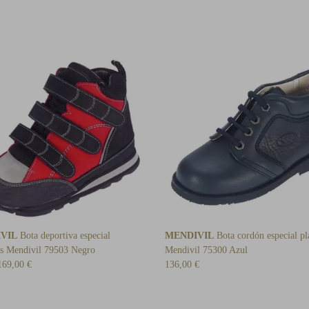
VIL
Bota deportiva especial
MENDIVIL
Bota cordón especial pla
las Mendivil 79503 Negro
Mendivil 75300 Azul
169,00 €
136,00 €