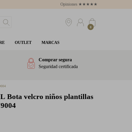
Opiniones
★
★
★
★
★
4.8
0
RE
OUTLET
MARCAS
Comprar segura
Seguridad certificada
9004
IL
Bota velcro niños plantillas
79004