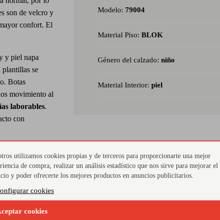
a normal, por lo
Modelo:
79004
es son de velcro y
 mayor confort. El
Material Piso:
BLOK
y y piel napa
Género del calzado:
niño
plantillas se
do. Botas
Material Interior:
piel
 los movimiento al
ías laborables
.
acto con
tros utilizamos cookies propias y de terceros para proporcionarte una mejor
riencia de compra, realizar un análisis estadístico que nos sirve para mejorar el
ado terapéutico
icio y poder ofrecerte los mejores productos en anuncios publicitarios.
iva europea) por
onfigurar cookies
 de tiendas
ión es necesario
ceptar cookies