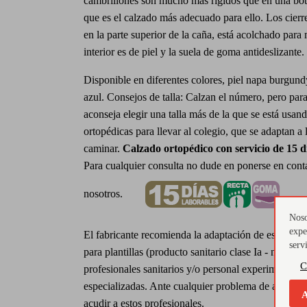
cambrillones son mucho más rígidos que en una bot
que es el calzado más adecuado para ello. Los cierr
en la parte superior de la caña, está acolchado para
interior es de piel y la suela de goma antideslizante.
Disponible en diferentes colores, piel napa burgund
azul. Consejos de talla: Calzan el número, pero para 
aconseja elegir una talla más de la que se está usan
ortopédicas para llevar al colegio, que se adaptan a
caminar.
Calzado ortopédico con servicio de 15 d
Para cualquier consulta no dude en ponerse en cont
nosotros.
Noso
expe
El fabricante recomienda la adaptación de este calz
serv
para plantillas (producto sanitario clase Ia - normat
C
profesionales sanitarios y/o personal experimentado
especializadas. Ante cualquier problema de adaptac
A
acudir a estos profesionales.