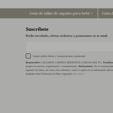
Guía de tallas de zapatos para bebé >
Guía d
Suscríbete
Recibe novedades, ofertas exclusivas y promociones en tu email.
Acepto recibir ofertas y comunicaciones comerciales
Responsable:
CALZADOS CARRILE HERMANOS GARCIA URIZ SC;
Finalida
propios al suscrito; Legitimación: Consentimiento;
Destinatarios:
No se comunicarán 
suprimir los datos, así como otros derechos, como se explica en la información adicio
detallada sobre Protección de Datos siguiendo
este enlace