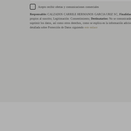
Acepto recibir ofertas y comunicaciones comerciales
Responsable:
CALZADOS CARRILE HERMANOS GARCIA URIZ SC;
Finalida
propios al suscrito; Legitimación: Consentimiento;
Destinatarios:
No se comunicarán 
suprimir los datos, así como otros derechos, como se explica en la información adicio
detallada sobre Protección de Datos siguiendo
este enlace