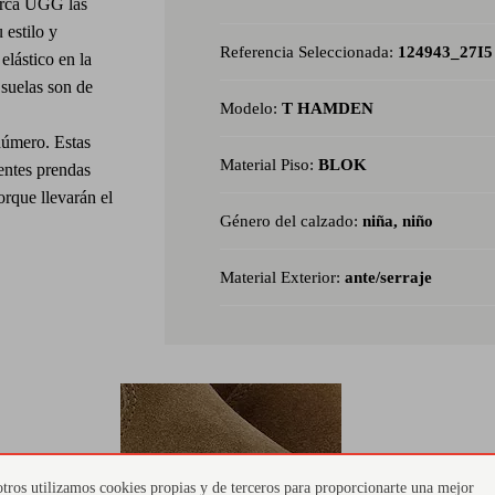
marca UGG las
 estilo y
Referencia Seleccionada:
124943_27I5
lástico en la
s suelas son de
Modelo:
T HAMDEN
número. Estas
Material Piso:
BLOK
rentes prendas
orque llevarán el
Género del calzado:
niña, niño
Material Exterior:
ante/serraje
tros utilizamos cookies propias y de terceros para proporcionarte una mejor