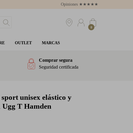
Opiniones
★
★
★
★
★
4.8
0
RE
OUTLET
MARCAS
Comprar segura
Seguridad certificada
sport unisex elástico y
a Ugg T Hamden