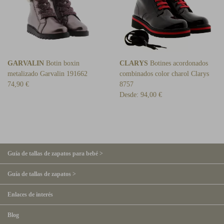
GARVALIN
Botin boxin
CLARYS
Botines acordonados
metalizado Garvalin 191662
combinados color charol Clarys
74,90 €
8757
Desde:
94,00 €
Guía de tallas de zapatos para bebé >
Guía de tallas de zapatos >
Enlaces de interés
Blog