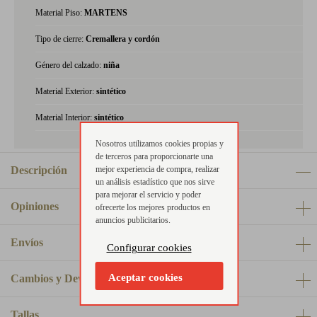
Material Piso:
MARTENS
Tipo de cierre:
Cremallera y cordón
Género del calzado:
niña
Material Exterior:
sintético
Material Interior:
sintético
Nosotros utilizamos cookies propias y
de terceros para proporcionarte una
mejor experiencia de compra, realizar
Descripción
un análisis estadístico que nos sirve
para mejorar el servicio y poder
Opiniones
ofrecerte los mejores productos en
anuncios publicitarios.
Envíos
Configurar cookies
Aceptar cookies
Cambios y Devoluciones
Tallas