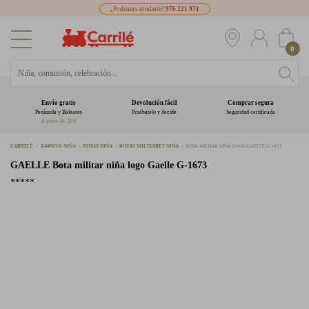
¿Podemos ayudarte?
976 221 971
0
Envío gratis
Devolución fácil
Comprar segura
Península y Baleares
Pruébatelo y decide
Seguridad certificada
A partir de 39 €
CARRILÉ
ZAPATOS NIÑA
BOTAS NIÑA
BOTAS MILITARES NIÑA
BOTA MILITAR NIÑA LOGO GAELLE G-1673
GAELLE
Bota militar niña logo Gaelle G-1673
*****