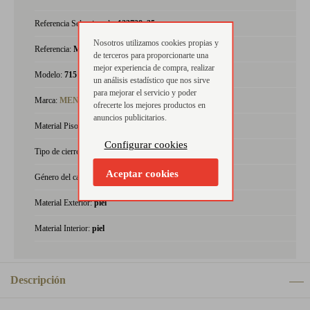
Referencia Seleccionada:
123728_35
Nosotros utilizamos cookies propias y
Referencia:
MOD-715-ORTO
de terceros para proporcionarte una
mejor experiencia de compra, realizar
Modelo:
715
un análisis estadístico que nos sirve
para mejorar el servicio y poder
Marca:
MENDIVIL
ofrecerte los mejores productos en
anuncios publicitarios.
Material Piso:
RECTAFORMA
Configurar cookies
Tipo de cierre:
Velcro
Aceptar cookies
Género del calzado:
niña
Material Exterior:
piel
Material Interior:
piel
Descripción