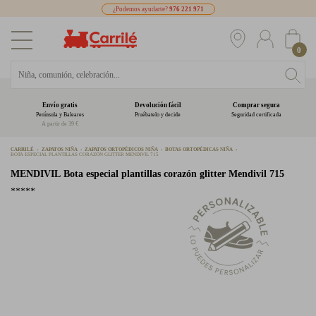
¿Podemos ayudarte?
976 221 971
0
Envío gratis
Devolución fácil
Comprar segura
Península y Baleares
Pruébatelo y decide
Seguridad certificada
A partir de 39 €
CARRILÉ
ZAPATOS NIÑA
ZAPATOS ORTOPÉDICOS NIÑA
BOTAS ORTOPÉDICAS NIÑA
BOTA ESPECIAL PLANTILLAS CORAZÓN GLITTER MENDIVIL 715
MENDIVIL
Bota especial plantillas corazón glitter Mendivil 715
*****