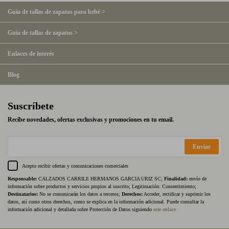
Guía de tallas de zapatos para bebé >
Guía de tallas de zapatos >
Enlaces de interés
Blog
Suscríbete
Recibe novedades, ofertas exclusivas y promociones en tu email.
Enviar
Acepto recibir ofertas y comunicaciones comerciales
Responsable:
CALZADOS CARRILE HERMANOS GARCIA URIZ SC;
Finalidad:
envío de
información sobre productos y servicios propios al suscrito; Legitimación: Consentimiento;
Destinatarios:
No se comunicarán los datos a terceros;
Derechos:
Acceder, rectificar y suprimir los
datos, así como otros derechos, como se explica en la información adicional. Puede consultar la
información adicional y detallada sobre Protección de Datos siguiendo
este enlace