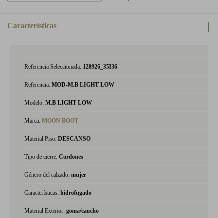
Características
Referencia Seleccionada:
128926_35I36
Referencia:
MOD-M.B LIGHT LOW
Modelo:
M.B LIGHT LOW
Marca:
MOON BOOT
Material Piso:
DESCANSO
Tipo de cierre:
Cordones
Género del calzado:
mujer
Características:
hidrofugado
Material Exterior:
goma/caucho