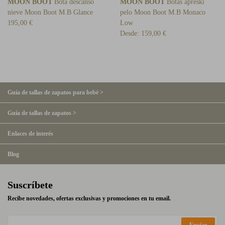
MOON BOOT
Bota descanso
MOON BOOT
Botas apreski
nieve Moon Boot M.B Glance
pelo Moon Boot M.B Monaco
195,00 €
Low
Desde:
159,00 €
Guía de tallas de zapatos para bebé >
Guía de tallas de zapatos >
Enlaces de interés
Blog
Suscríbete
Recibe novedades, ofertas exclusivas y promociones en tu email.