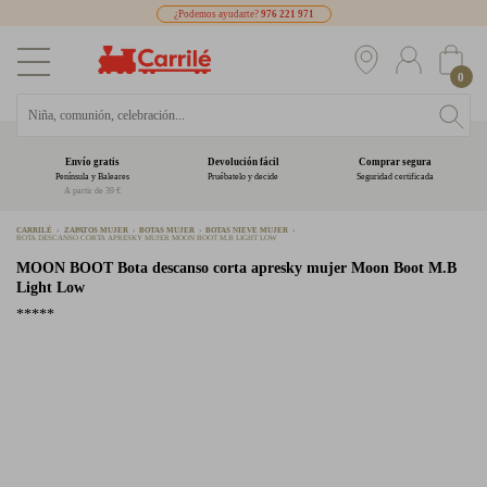
¿Podemos ayudarte?
976 221 971
0
Envío gratis
Devolución fácil
Comprar segura
Península y Baleares
Pruébatelo y decide
Seguridad certificada
A partir de 39 €
CARRILÉ
ZAPATOS MUJER
BOTAS MUJER
BOTAS NIEVE MUJER
BOTA DESCANSO CORTA APRESKY MUJER MOON BOOT M.B LIGHT LOW
MOON BOOT
Bota descanso corta apresky mujer Moon Boot M.B
Light Low
*****