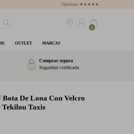
Opiniones
★
★
★
★
★
4.8
0
RE
OUTLET
MARCAS
Comprar segura
Seguridad certificada
U
Bota De Lona Con Velcro
 Tekilou Taxis