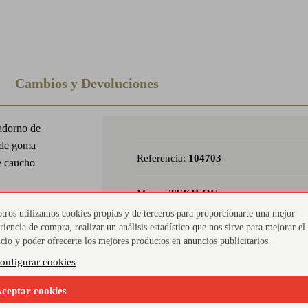
Cambios y Devoluciones
adorno de
 de goma
Referencia:
104703
de caucho
Marca:
TEKILOU
nja y verde.
lgodón para los
tros utilizamos cookies propias y de terceros para proporcionarte una mejor
riencia de compra, realizar un análisis estadístico que nos sirve para mejorar el
Material Piso:
GOMA
racias al velcro.
icio y poder ofrecerte los mejores productos en anuncios publicitarios.
onfigurar cookies
Género del calzado:
niño
ceptar cookies