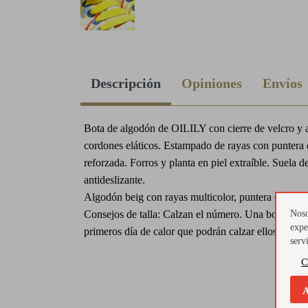
Descripción
Opiniones
Envíos
Bota de algodón de OILILY con cierre de velcro y 
cordones eláticos. Estampado de rayas con puntera
reforzada. Forros y planta en piel extraíble. Suela 
antideslizante.
Algodón beig con rayas multicolor, puntera en nara
Consejos de talla: Calzan el número. Una bota de a
Noso
expe
primeros día de calor que podrán calzar ellos solos g
serv
C
A