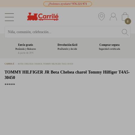
¿Podemos ayudarte?
976 221 971
0
Envío gratis
Devolución fácil
Comprar segura
Península y Baleares
Pruébatelo y decide
Seguridad certificada
A partir de 39 €
CARRILÉ
BOTA CHELSEA CHAROL TOMMY HILFIGER T4A5-30450
TOMMY HILFIGER JR
Bota Chelsea charol Tommy Hilfiger T4A5-
30450
*****