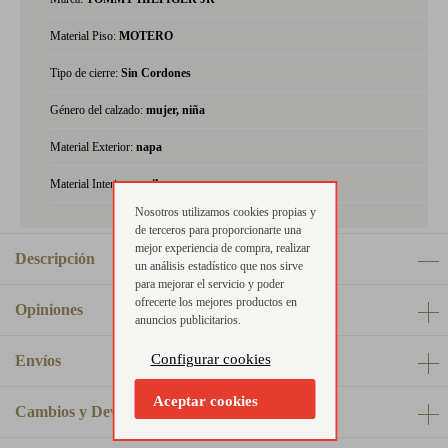
Material Piso:
MOTERO
Tipo de cierre:
Sin Cordones
Género del calzado:
mujer, niña
Material Exterior:
napa
Material Interior:
textil
Nosotros utilizamos cookies propias y
de terceros para proporcionarte una
mejor experiencia de compra, realizar
Descripción
un análisis estadístico que nos sirve
para mejorar el servicio y poder
ofrecerte los mejores productos en
Opiniones
anuncios publicitarios.
Configurar cookies
Envíos
Aceptar cookies
Cambios y Devoluciones