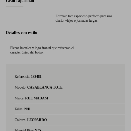
Gran capacidad
Formato tote espacioso perfecto para uso
diario, viajes o jornadas largas.
Detalles con estilo
Flecos laterales y logo frontal que refuerzan el
carácter único del bolso.
Referencia:
133481
Modelo:
CASABLANCA TOTE
Marca:
RUE MADAM
Tallas:
N/D
Colores:
LEOPARDO
Material Piso:
N/D