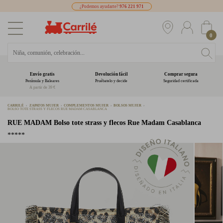
¿Podemos ayudarte?
976 221 971
0
Envío gratis
Devolución fácil
Comprar segura
Península y Baleares
Pruébatelo y decide
Seguridad certificada
A partir de 39 €
CARRILÉ
ZAPATOS MUJER
COMPLEMENTOS MUJER
BOLSOS MUJER
BOLSO TOTE STRASS Y FLECOS RUE MADAM CASABLANCA
RUE MADAM
Bolso tote strass y flecos Rue Madam Casablanca
*****