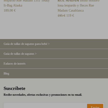
leopardo Rue Madam 1511 Teddy
RUE MADAM
Bolso hombro
It-Bag Alaska
lona leopardo y flecos Rue
189,00 €
Madam Casablanca
195 €
119 €
Guía de tallas de zapatos para bebé >
Guía de tallas de zapatos >
Enlaces de interés
Blog
Suscríbete
Recibe novedades, ofertas exclusivas y promociones en tu email.
Enviar