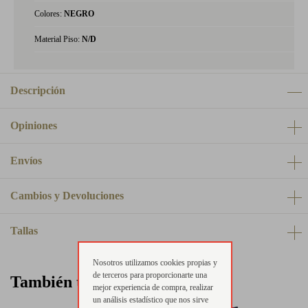
Colores:
NEGRO
Material Piso:
N/D
Descripción
Opiniones
Envíos
Cambios y Devoluciones
Tallas
Nosotros utilizamos cookies propias y
de terceros para proporcionarte una
También te puede interesar
mejor experiencia de compra, realizar
un análisis estadístico que nos sirve