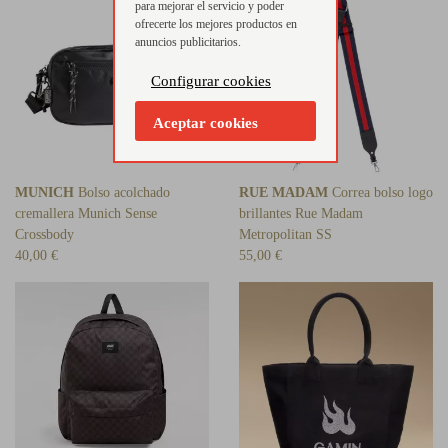
para mejorar el servicio y poder
ofrecerte los mejores productos en
anuncios publicitarios.
Configurar cookies
Aceptar cookies
MUNICH
Bolso acolchado
RUE MADAM
Correa bolso logo
cremallera Munich Sense
brillantes Rue Madam
Crossbody
Metropolitan SS
40,00 €
55,00 €