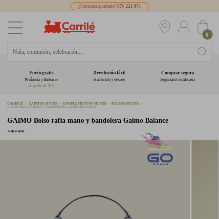
¿Podemos ayudarte?
976 221 971
0
Envío gratis
Devolución fácil
Comprar segura
Península y Baleares
Pruébatelo y decide
Seguridad certificada
A partir de 39 €
CARRILÉ
ZAPATOS MUJER
COMPLEMENTOS MUJER
BOLSOS MUJER
BOLSO RAFIA MANO Y BANDOLERA GAIMO BALANCE
GAIMO
Bolso rafia mano y bandolera Gaimo Balance
*****