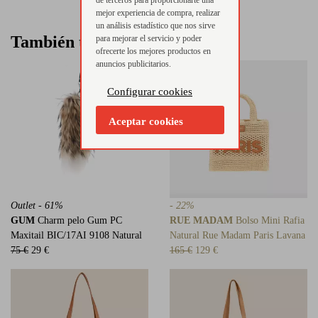
de terceros para proporcionarte una
mejor experiencia de compra, realizar
un análisis estadístico que nos sirve
También te puede interesar
para mejorar el servicio y poder
ofrecerte los mejores productos en
anuncios publicitarios.
Configurar cookies
Aceptar cookies
Outlet - 61%
- 22%
GUM
Charm pelo Gum PC
RUE MADAM
Bolso Mini Rafia
Maxitail BIC/17AI 9108 Natural
Natural Rue Madam Paris Lavana
75 €
29 €
165 €
129 €