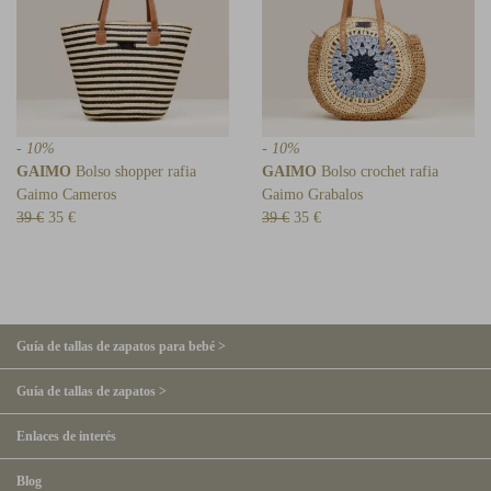
- 10%
- 10%
GAIMO
Bolso shopper rafia
GAIMO
Bolso crochet rafia
Gaimo Cameros
Gaimo Grabalos
39 €
35 €
39 €
35 €
Guía de tallas de zapatos para bebé >
Guía de tallas de zapatos >
Enlaces de interés
Blog