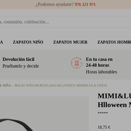
¿Podemos ayudarte?
976 221 971
ÑA
ZAPATOS NIÑO
ZAPATOS MUJER
ZAPATOS HOMB
Devolución fácil
En tu casa en
24-48 horas
Pruébatelo y decide
Horas laborables
L NIÑA
BOLSO NIÑA MURCIELAGO HLLOWEEN MIMI&LULA 135019
MIMI&L
Hlloween
*****
18,75 €