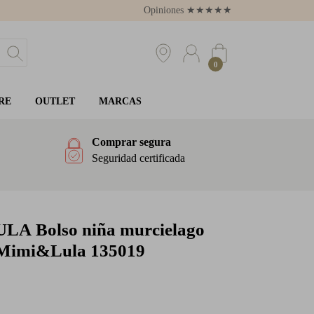
Opiniones
★
★
★
★
★
4.8
0
RE
OUTLET
MARCAS
Comprar segura
Seguridad certificada
ULA
Bolso niña murcielago
 Mimi&Lula 135019