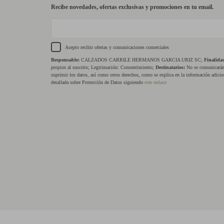
Recibe novedades, ofertas exclusivas y promociones en tu email.
Acepto recibir ofertas y comunicaciones comerciales
Responsable:
CALZADOS CARRILE HERMANOS GARCIA URIZ SC;
Finalida
propios al suscrito; Legitimación: Consentimiento;
Destinatarios:
No se comunicarán 
suprimir los datos, así como otros derechos, como se explica en la información adicio
detallada sobre Protección de Datos siguiendo
este enlace