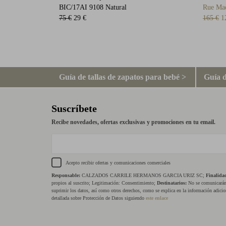
BIC/17AI 9108 Natural
Rue Ma
75 €
29 €
165 €
1
Guía de tallas de zapatos para bebé >
Guía d
Suscríbete
Recibe novedades, ofertas exclusivas y promociones en tu email.
Acepto recibir ofertas y comunicaciones comerciales
Responsable:
CALZADOS CARRILE HERMANOS GARCIA URIZ SC;
Finalida
propios al suscrito; Legitimación: Consentimiento;
Destinatarios:
No se comunicarán 
suprimir los datos, así como otros derechos, como se explica en la información adicio
detallada sobre Protección de Datos siguiendo
este enlace