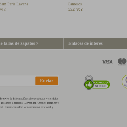
dam Paris Lavana
Cameros
29 €
39 €
35 €
e tallas de zapatos >
Enlaces de interés
Enviar
d:
envío de información sobre productos y servicios
los datos a terceros;
Derechos:
Acceder, rectificar y
nal. Puede consultar la información adicional y