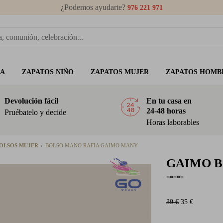
¿Podemos ayudarte?
976 221 971
ÑA
ZAPATOS NIÑO
ZAPATOS MUJER
ZAPATOS HOMB
Devolución fácil
En tu casa en
24-48 horas
Pruébatelo y decide
Horas laborables
OLSOS MUJER
BOLSO MANO RAFIA GAIMO MANY
GAIMO
B
*****
39 €
35 €