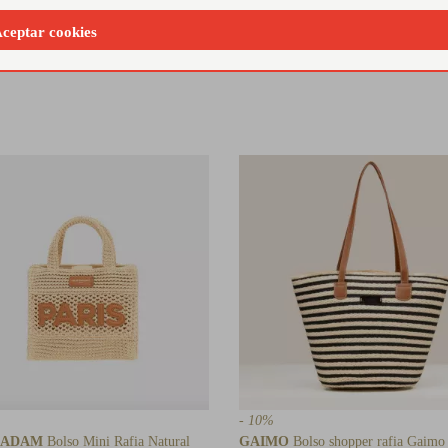
al
Tejido de rafia trenzada con estructura firme y asa
Con ci
ceptar cookies
superior integrada para un look boho chic.
segur
- 10%
MADAM
Bolso Mini Rafia Natural
GAIMO
Bolso shopper rafia Gaimo