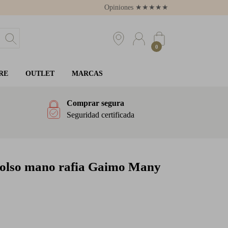
Opiniones
★
★
★
★
★
4.8
0
RE
OUTLET
MARCAS
Comprar segura
Seguridad certificada
olso mano rafia Gaimo Many