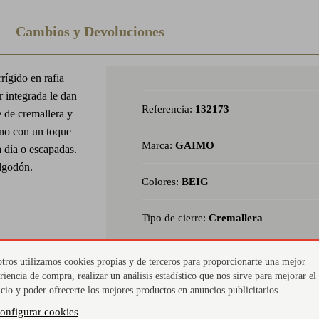
Cambios y Devoluciones
ígido en rafia
r integrada le dan
Referencia:
132173
e de cremallera y
rano con un toque
Marca:
GAIMO
a día o escapadas.
lgodón.
Colores:
BEIG
Tipo de cierre:
Cremallera
tros utilizamos cookies propias y de terceros para proporcionarte una mejor
riencia de compra, realizar un análisis estadístico que nos sirve para mejorar el
icio y poder ofrecerte los mejores productos en anuncios publicitarios.
Acabado artesanal
Int
onfigurar cookies