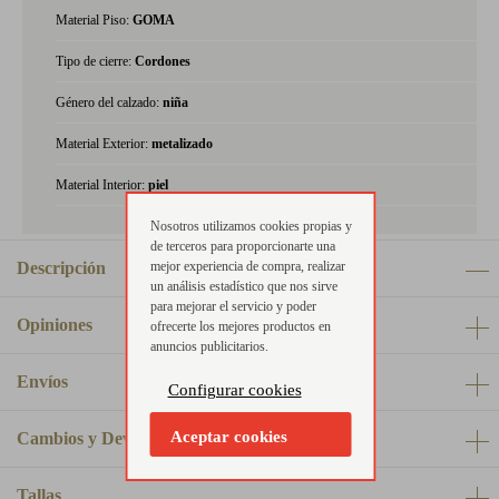
Material Piso:
GOMA
Tipo de cierre:
Cordones
Género del calzado:
niña
Material Exterior:
metalizado
Material Interior:
piel
Nosotros utilizamos cookies propias y
de terceros para proporcionarte una
mejor experiencia de compra, realizar
Descripción
un análisis estadístico que nos sirve
para mejorar el servicio y poder
Opiniones
ofrecerte los mejores productos en
anuncios publicitarios.
Envíos
Configurar cookies
Aceptar cookies
Cambios y Devoluciones
Tallas