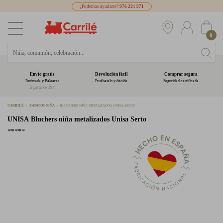
¿Podemos ayudarte?
976 221 971
0
Envío gratis
Devolución fácil
Comprar segura
Península y Baleares
Pruébatelo y decide
Seguridad certificada
A partir de 39 €
CARRILÉ
ZAPATOS NIÑA
BLUCHERS NIÑA METALIZADOS UNISA SERTO
UNISA
Bluchers niña metalizados Unisa Serto
*****