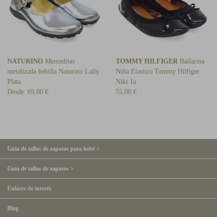
NATURINO
Merceditas
TOMMY HILFIGER
Bailarina
metalizada hebilla Naturino Lally
Niña Elastico Tommy Hilfiger
Plata
Niki 1a
Desde:
69,00 €
55,00 €
Guía de tallas de zapatos para bebé >
Guía de tallas de zapatos >
Enlaces de interés
Blog