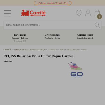
¿Podemos ayudarte?
976 221 971
0
Envío gratis
Devolución fácil
Comprar segura
Península y Baleares
Pruébatelo y decide
Seguridad certificada
A partir de 39 €
CARRILÉ
ZAPATOS MUJER
BAILARINAS MUJER
BAILARINAS BRILLO GLITTER REQINS CARMEN
REQINS
Bailarinas Brillo Glitter Reqins Carmen
*****