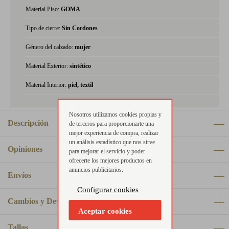
Material Piso:
GOMA
Tipo de cierre:
Sin Cordones
Género del calzado:
mujer
Material Exterior:
sintético
Material Interior:
piel, textil
Nosotros utilizamos cookies propias y
Descripción
de terceros para proporcionarte una
mejor experiencia de compra, realizar
un análisis estadístico que nos sirve
Opiniones
para mejorar el servicio y poder
ofrecerte los mejores productos en
anuncios publicitarios.
Envíos
Configurar cookies
Cambios y Devoluciones
Aceptar cookies
Tallas