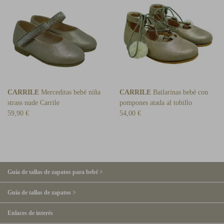
CARRILE
Merceditas bebé niña
CARRILE
Bailarinas bebé con
strass nude Carrile
pompones atada al tobillo
59,90 €
54,00 €
Guía de tallas de zapatos para bebé >
Guía de tallas de zapatos >
Enlaces de interés