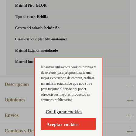
Material Piso:
BLOK
Tipo de cierre:
Hebilla
Género del calzado:
bebé niña
Características:
plantilla anatómica
Material Exterior:
metalizado
Material Interior:
piel
Nosotros utilizamos cookies propias y
de terceros para proporcionarte una
mejor experiencia de compra, realizar
un análisis estadístico que nos sirve
Descripción
para mejorar el servicio y poder
ofrecerte los mejores productos en
Opiniones
anuncios publicitarios.
Configurar cookies
Envíos
Aceptar cookies
Cambios y Devoluciones