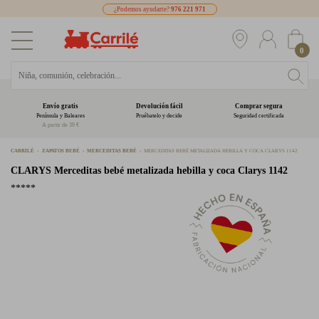
¿Podemos ayudarte?
976 221 971
0
Envío gratis
Devolución fácil
Comprar segura
Península y Baleares
Pruébatelo y decide
Seguridad certificada
A partir de 39 €
CARRILÉ
ZAPATOS BEBÉ
MERCEDITAS BEBÉ
MERCEDITAS BEBÉ METALIZADA HEBILLA Y COCA CLARYS 1142
CLARYS
Merceditas bebé metalizada hebilla y coca Clarys 1142
*****