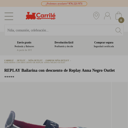
¿Podemos ayudarte?
976 221 971
0
Envío gratis
Devolución fácil
Comprar segura
Península y Baleares
Pruébatelo y decide
Seguridad certificada
A partir de 39 €
CARRILÉ
OUTLET
NIÑA OUTLET
ZAPATOS NIÑA OUTLET
BAILARINA CON DESCUENTO DE REPLAY ANNA NEGRO OUTLET
REPLAY
Bailarina con descuento de Replay Anna Negro Outlet
*****