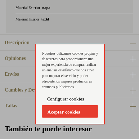
Material Exterior:
napa
Material Interior:
textil
Descripción
Nosotros utilizamos cookies propias y
Opiniones
de terceros para proporcionarte una
mejor experiencia de compra, realizar
un análisis estadístico que nos sirve
Envíos
para mejorar el servicio y poder
ofrecerte los mejores productos en
anuncios publicitarios.
Cambios y Devoluciones
Configurar cookies
Tallas
Aceptar cookies
También te puede interesar