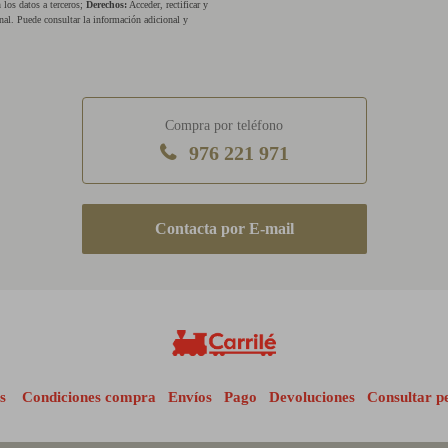
los datos a terceros;
Derechos:
Acceder, rectificar y
nal. Puede consultar la información adicional y
Compra por teléfono
976 221 971
E-mail
s
Condiciones compra
Envíos
Pago
Devoluciones
Consultar p