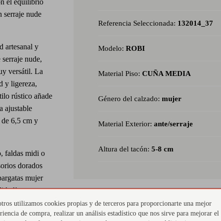
 el equilibrio
n serraje nude
Referencia Seleccionada:
132014_37
 artesanal y
Modelo:
ROBI
 serraje nude,
uy versátil. La
Material Piso:
CUÑA MEDIA
d y ligereza,
tilo rústico añade
Género del calzado:
mujer
a ajustable
s de 6,5 cm y
Material Exterior:
ante/serraje
Altura del tacón:
5-8 cm
, faldas midi o
sorios dorados
pargatas mujer
didad!
tros utilizamos cookies propias y de terceros para proporcionarte una mejor
riencia de compra, realizar un análisis estadístico que nos sirve para mejorar el