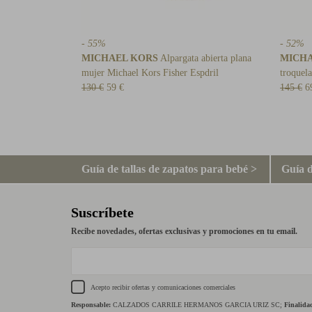
- 55%
- 52%
MICHAEL KORS
Alpargata abierta plana
MICHA
mujer Michael Kors Fisher Espdril
troquel
130 €
59 €
145 €
6
Guía de tallas de zapatos para bebé >
Guía d
Suscríbete
Recibe novedades, ofertas exclusivas y promociones en tu email.
Acepto recibir ofertas y comunicaciones comerciales
Responsable:
CALZADOS CARRILE HERMANOS GARCIA URIZ SC;
Finalida