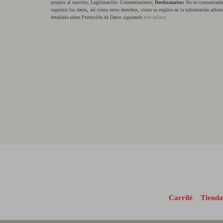
propios al suscrito; Legitimación: Consentimiento;
Destinatarios:
No se comunicarán 
suprimir los datos, así como otros derechos, como se explica en la información adicio
detallada sobre Protección de Datos siguiendo
este enlace
Carrilé
Tienda