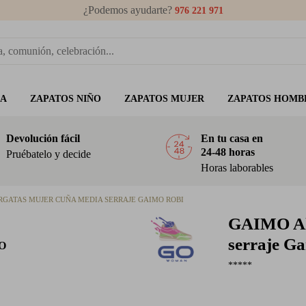
¿Podemos ayudarte?
976 221 971
ÑA
ZAPATOS NIÑO
ZAPATOS MUJER
ZAPATOS HOMB
Devolución fácil
En tu casa en
24-48 horas
Pruébatelo y decide
Horas laborables
RGATAS MUJER CUÑA MEDIA SERRAJE GAIMO ROBI
GAIMO
A
serraje G
O
*****