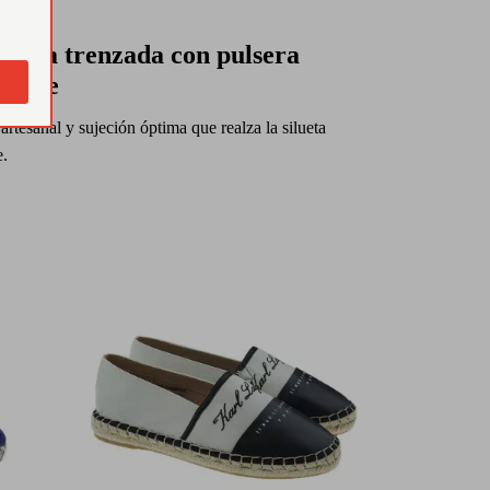
onera trenzada con pulsera
stable
 artesanal y sujeción óptima que realza la silueta
e.