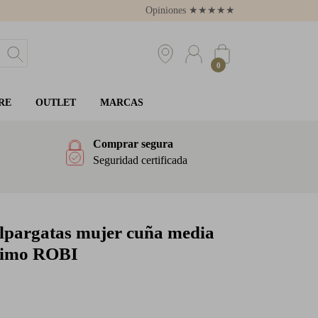
Opiniones
★
★
★
★
★
4.8
0
RE
OUTLET
MARCAS
Comprar segura
Seguridad certificada
lpargatas mujer cuña media
aimo ROBI