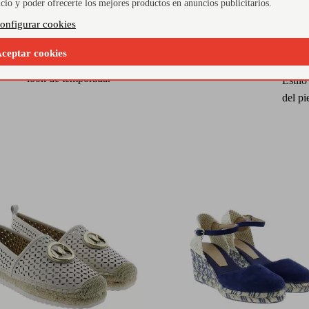
icio y poder ofrecerte los mejores productos en anuncios publicitarios.
onfigurar cookies
Pala en serraje nude
Tal
aju
ceptar cookies
Suave, adaptable y fácil de combinar con cualquier
look de temporada.
Estilo
del pi