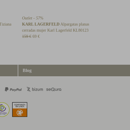
Outlet - 57%
Tiziana
KARL LAGERFELD
Alpargatas planas
cerradas mujer Karl Lagerfeld KL80123
159 €
69 €
Blog