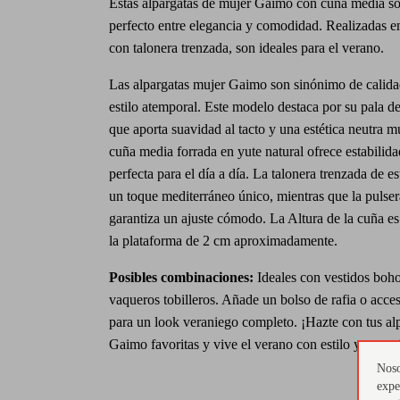
Estas alpargatas de mujer Gaimo con cuña media son
perfecto entre elegancia y comodidad. Realizadas e
con talonera trenzada, son ideales para el verano.
Las alpargatas mujer Gaimo son sinónimo de calidad
estilo atemporal. Este modelo destaca por su pala de
que aporta suavidad al tacto y una estética neutra m
cuña media forrada en yute natural ofrece estabilida
perfecta para el día a día. La talonera trenzada de es
un toque mediterráneo único, mientras que la pulser
garantiza un ajuste cómodo. La Altura de la cuña e
la plataforma de 2 cm aproximadamente.
Posibles combinaciones:
Ideales con vestidos boho
vaqueros tobilleros. Añade un bolso de rafia o acce
para un look veraniego completo. ¡Hazte con tus al
Gaimo favoritas y vive el verano con estilo y como
Noso
expe