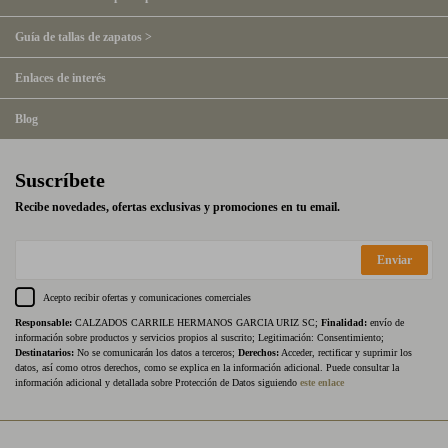
Guía de tallas de zapatos >
Enlaces de interés
Blog
Suscríbete
Recibe novedades, ofertas exclusivas y promociones en tu email.
Enviar
Acepto recibir ofertas y comunicaciones comerciales
Responsable:
CALZADOS CARRILE HERMANOS GARCIA URIZ SC;
Finalidad:
envío de
información sobre productos y servicios propios al suscrito; Legitimación: Consentimiento;
Destinatarios:
No se comunicarán los datos a terceros;
Derechos:
Acceder, rectificar y suprimir los
datos, así como otros derechos, como se explica en la información adicional. Puede consultar la
información adicional y detallada sobre Protección de Datos siguiendo
este enlace