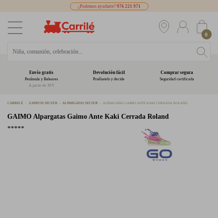
¿Podemos ayudarte?
976 221 971
0
Envío gratis
Devolución fácil
Comprar segura
Península y Baleares
Pruébatelo y decide
Seguridad certificada
A partir de 39 €
CARRILÉ
ZAPATOS MUJER
ALPARGATAS MUJER
ALPARGATAS GAIMO ANTE KAKI CERRADA ROLAND
GAIMO
Alpargatas Gaimo Ante Kaki Cerrada Roland
*****