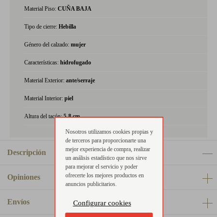
Material Piso:
CUÑA BAJA
Tipo de cierre:
Hebilla
Género del calzado:
mujer
Características:
hidrofugado
Material Exterior:
ante/serraje
Material Interior:
piel
Altura del tacón:
5-8 cm
Nosotros utilizamos cookies propias y
de terceros para proporcionarte una
mejor experiencia de compra, realizar
Descripción
un análisis estadístico que nos sirve
para mejorar el servicio y poder
ofrecerte los mejores productos en
Opiniones
anuncios publicitarios.
Envíos
Configurar cookies