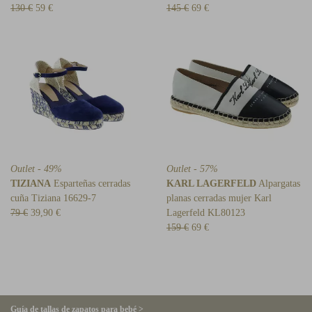
130 €
59 €
145 €
69 €
Outlet - 49%
Outlet - 57%
TIZIANA
Esparteñas cerradas
KARL LAGERFELD
Alpargatas
cuña Tiziana 16629-7
planas cerradas mujer Karl
79 €
39,90 €
Lagerfeld KL80123
159 €
69 €
Guía de tallas de zapatos para bebé >