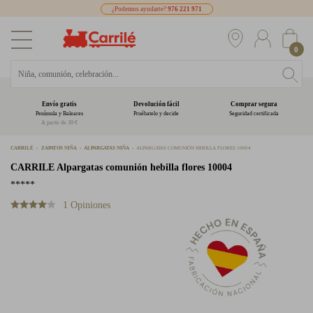
¿Podemos ayudarte?
976 221 971
0
Envío gratis
Devolución fácil
Comprar segura
Península y Baleares
Pruébatelo y decide
Seguridad certificada
A partir de 39 €
CARRILÉ
ZAPATOS NIÑA
ALPARGATAS NIÑA
ALPARGATAS COMUNIÓN HEBILLA FLORES 10004
CARRILE
Alpargatas comunión hebilla flores 10004
*****
1 Opiniones