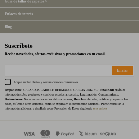
Guía de tallas de zapatos >
Enlaces de interés
Blog
Suscríbete
Recibe novedades, ofertas exclusivas y promociones en tu email.
Enviar
Acepto recibir ofertas y comunicaciones comerciales
Responsable:
CALZADOS CARRILE HERMANOS GARCIA URIZ SC;
Finalidad:
envío de
información sobre productos y servicios propios al suscrito; Legitimación: Consentimiento;
Destinatarios:
No se comunicarán los datos a terceros;
Derechos:
Acceder, rectificar y suprimir los
datos, así como otros derechos, como se explica en la información adicional. Puede consultar la
información adicional y detallada sobre Protección de Datos siguiendo
este enlace