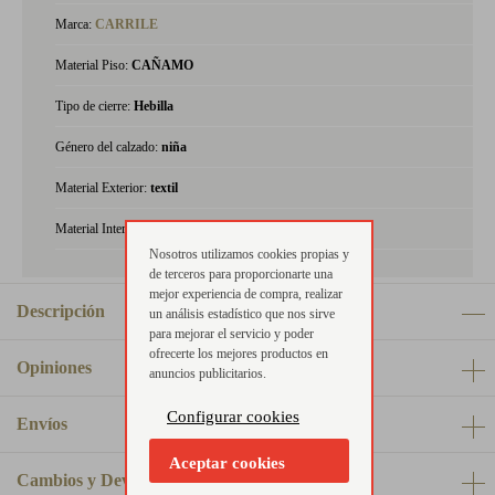
Marca:
CARRILE
Material Piso:
CAÑAMO
Tipo de cierre:
Hebilla
Género del calzado:
niña
Material Exterior:
textil
Material Interior:
textil
Nosotros utilizamos cookies propias y
de terceros para proporcionarte una
mejor experiencia de compra, realizar
Descripción
un análisis estadístico que nos sirve
para mejorar el servicio y poder
ofrecerte los mejores productos en
Opiniones
anuncios publicitarios.
Configurar cookies
Envíos
Aceptar cookies
Cambios y Devoluciones