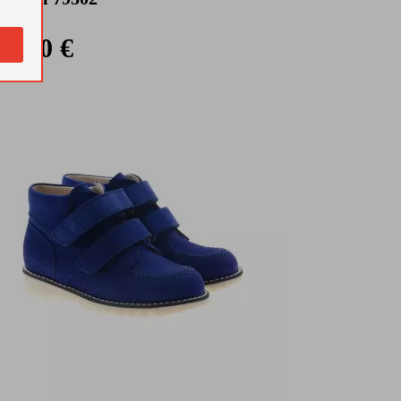
de:
69,00 €