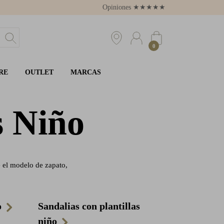
Opiniones
★
★
★
★
★
4.8
0
RE
OUTLET
MARCAS
s Niño
e el modelo de zapato,
o
Sandalias con plantillas
niño