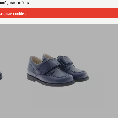
onfigurar cookies
Des
95,00 €
1
ceptar cookies