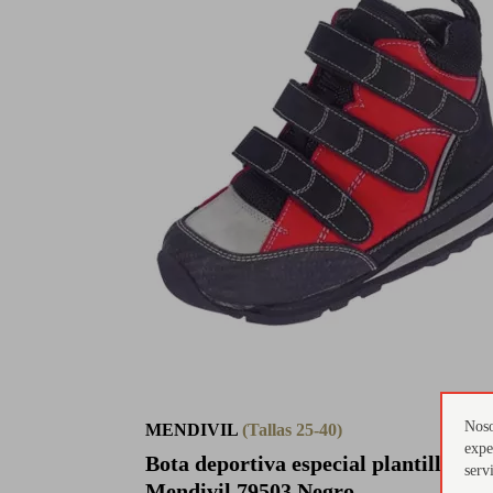
Noso
MENDIVIL
(Tallas 25-40)
expe
Bota deportiva especial plantillas
serv
Mendivil 79503 Negro