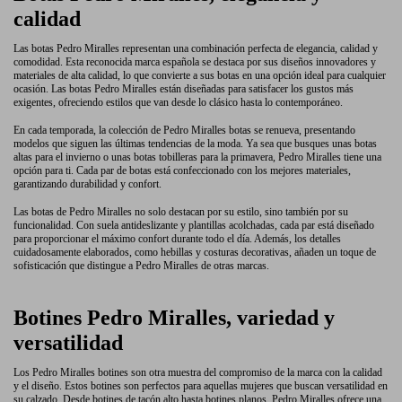
calidad
Las botas Pedro Miralles representan una combinación perfecta de elegancia, calidad y
comodidad. Esta reconocida marca española se destaca por sus diseños innovadores y
materiales de alta calidad, lo que convierte a sus botas en una opción ideal para cualquier
ocasión. Las botas Pedro Miralles están diseñadas para satisfacer los gustos más
exigentes, ofreciendo estilos que van desde lo clásico hasta lo contemporáneo.
En cada temporada, la colección de Pedro Miralles botas se renueva, presentando
modelos que siguen las últimas tendencias de la moda. Ya sea que busques unas botas
altas para el invierno o unas botas tobilleras para la primavera, Pedro Miralles tiene una
opción para ti. Cada par de botas está confeccionado con los mejores materiales,
garantizando durabilidad y confort.
Las botas de Pedro Miralles no solo destacan por su estilo, sino también por su
funcionalidad. Con suela antideslizante y plantillas acolchadas, cada par está diseñado
para proporcionar el máximo confort durante todo el día. Además, los detalles
cuidadosamente elaborados, como hebillas y costuras decorativas, añaden un toque de
sofisticación que distingue a Pedro Miralles de otras marcas.
Botines Pedro Miralles, variedad y
versatilidad
Los Pedro Miralles botines son otra muestra del compromiso de la marca con la calidad
y el diseño. Estos botines son perfectos para aquellas mujeres que buscan versatilidad en
su calzado. Desde botines de tacón alto hasta botines planos, Pedro Miralles ofrece una