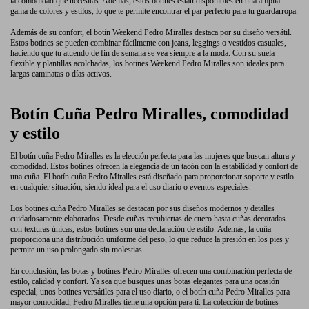
la comodidad que necesitas. Además, estos botines están disponibles en una amplia
gama de colores y estilos, lo que te permite encontrar el par perfecto para tu guardarropa.
Además de su confort, el botín Weekend Pedro Miralles destaca por su diseño versátil.
Estos botines se pueden combinar fácilmente con jeans, leggings o vestidos casuales,
haciendo que tu atuendo de fin de semana se vea siempre a la moda. Con su suela
flexible y plantillas acolchadas, los botines Weekend Pedro Miralles son ideales para
largas caminatas o días activos.
Botín Cuña Pedro Miralles, comodidad
y estilo
El botín cuña Pedro Miralles es la elección perfecta para las mujeres que buscan altura y
comodidad. Estos botines ofrecen la elegancia de un tacón con la estabilidad y confort de
una cuña. El botín cuña Pedro Miralles está diseñado para proporcionar soporte y estilo
en cualquier situación, siendo ideal para el uso diario o eventos especiales.
Los botines cuña Pedro Miralles se destacan por sus diseños modernos y detalles
cuidadosamente elaborados. Desde cuñas recubiertas de cuero hasta cuñas decoradas
con texturas únicas, estos botines son una declaración de estilo. Además, la cuña
proporciona una distribución uniforme del peso, lo que reduce la presión en los pies y
permite un uso prolongado sin molestias.
En conclusión, las botas y botines Pedro Miralles ofrecen una combinación perfecta de
estilo, calidad y confort. Ya sea que busques unas botas elegantes para una ocasión
especial, unos botines versátiles para el uso diario, o el botín cuña Pedro Miralles para
mayor comodidad, Pedro Miralles tiene una opción para ti. La colección de botines