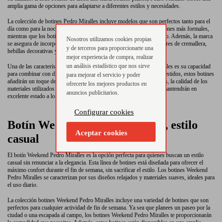
amplia gama de opciones para adaptarse a diferentes estilos y necesidades.
La colección de botines Pedro Miralles incluye modelos que son perfectos tanto para el
día como para la noche. Los botines de tacón son ideales para ocasiones más formales,
mientras que los botines planos ofrecen comodidad para el uso diario. Además, la marca
Nosotros utilizamos cookies propias
se asegura de incorporar detalles de moda en cada diseño, como cierres de cremallera,
y de terceros para proporcionarte una
hebillas decorativas y texturas en tendencia.
mejor experiencia de compra, realizar
un análisis estadístico que nos sirve
Una de las características más destacadas de los botines Pedro Miralles es su capacidad
para combinar con diferentes atuendos. Ya sea con jeans, faldas o vestidos, estos botines
para mejorar el servicio y poder
añadirán un toque de elegancia y estilo a cualquier conjunto. Además, la calidad de los
ofrecerte los mejores productos en
materiales utilizados en su fabricación garantiza que los botines se mantendrán en
anuncios publicitarios.
excelente estado a lo largo del tiempo.
Configurar cookies
Botín Weekend Pedro Miralles, estilo
Aceptar cookies
casual
El botín Weekend Pedro Miralles es la opción perfecta para quienes buscan un estilo
casual sin renunciar a la elegancia. Esta línea de botines está diseñada para ofrecer el
máximo confort durante el fin de semana, sin sacrificar el estilo. Los botines Weekend
Pedro Miralles se caracterizan por sus diseños relajados y materiales suaves, ideales para
el uso diario.
La colección botines Weekend Pedro Miralles incluye una variedad de botines que son
perfectos para cualquier actividad de fin de semana. Ya sea que planees un paseo por la
ciudad o una escapada al campo, los botines Weekend Pedro Miralles te proporcionarán