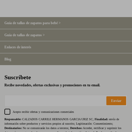
Guía de tallas de zapatos para bebé >
Guía de tallas de zapatos >
Enlaces de interés
Blog
Suscríbete
Recibe novedades, ofertas exclusivas y promociones en tu email.
Enviar
Acepto recibir ofertas y comunicaciones comerciales
Responsable:
CALZADOS CARRILE HERMANOS GARCIA URIZ SC;
Finalidad:
envío de
información sobre productos y servicios propios al suscrito; Legitimación: Consentimiento;
Destinatarios:
No se comunicarán los datos a terceros;
Derechos:
Acceder, rectificar y suprimir los