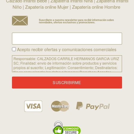
Calzado infantil Bebé
|
Zapatería infantil Niña
|
Zapatería infantil
Niño
|
Zapatería online Mujer
|
Zapatería online Hombre
Suscríbete a nuestra newsletter para recibir información sobre
novedades, ofertas exclusivas y promociones.
Acepto recibir ofertas y comunicaciones comerciales
Responsable:
CALZADOS CARRILE HERMANOS GARCIA URIZ
SC;
Finalidad:
envío de información sobre productos y servicios
propios al suscrito; Legitimación: Consentimiento;
Destinatarios:
No se comunicarán los datos a terceros;
Derechos:
Acceder,
rectificar y suprimir los datos, así como otros derechos, como se
explica en la información adicional. Puede consultar la
información adicional y detallada sobre Protección de Datos
siguiendo
este enlace