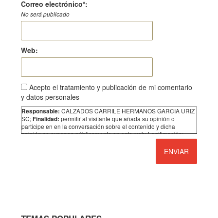
Correo electrónico*:
No será publicado
Web:
Acepto el tratamiento y publicación de mi comentario
y datos personales
CALZADOS CARRILE HERMANOS GARCIA URIZ
Responsable:
SC;
permitir al visitante que añada su opinión o
Finalidad:
participe en en la conversación sobre el contenido y dicha
opinión se exponga públicamente en esta web; Legitimación:
Consentimiento;
No se comunicarán los datos a
Destinatarios:
terceros;
Acceder, rectificar y suprimir los datos, así
Derechos:
como otros derechos, como se explica en la información
adicional. Puede consultar la información adicional y detallada
sobre Protección de Datos siguiendo
este enlace