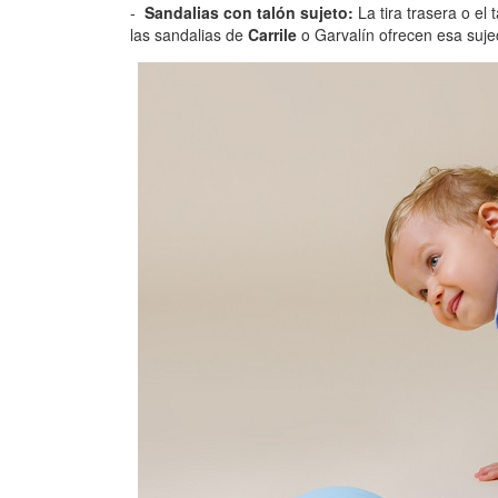
Sandalias con talón sujeto:
La tira trasera o el
las sandalias de
Carrile
o Garvalín ofrecen esa suje