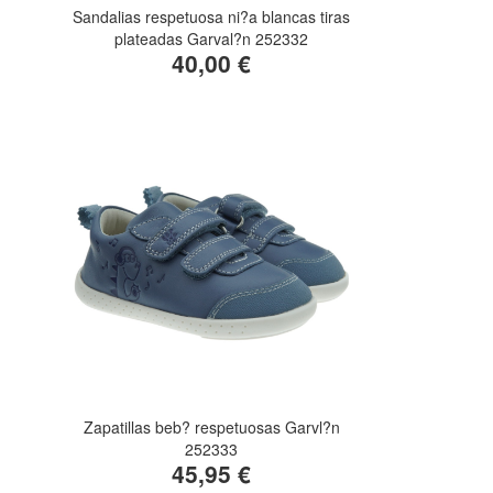
Sandalias respetuosa ni?a blancas tiras
plateadas Garval?n 252332
40,00 €
Zapatillas beb? respetuosas Garvl?n
252333
45,95 €