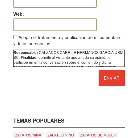
Web:
Acepto el tratamiento y publicación de mi comentario
y datos personales
CALZADOS CARRILE HERMANOS GARCIA URIZ
Responsable:
SC;
permitir al visitante que añada su opinión o
Finalidad:
participe en en la conversación sobre el contenido y dicha
opinión se exponga públicamente en esta web; Legitimación:
Consentimiento;
No se comunicarán los datos a
Destinatarios:
terceros;
Acceder, rectificar y suprimir los datos, así
Derechos:
como otros derechos, como se explica en la información
adicional. Puede consultar la información adicional y detallada
sobre Protección de Datos siguiendo
este enlace
TEMAS POPULARES
ZAPATOS NIÑA
ZAPATOS NIÑO
ZAPATOS DE MUJER